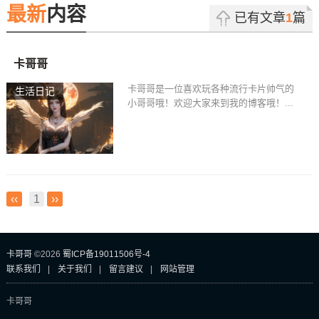
最新
内容
已有文章
1
篇
卡哥哥
卡哥哥是一位喜欢玩各种流行卡片帅气的
生活日记
小哥哥哦！欢迎大家来到我的博客哦！...
卡哥哥
‹‹
1
››
卡哥哥
©
2026
蜀ICP备19011506号-4
联系我们
|
关于我们
|
留言建议
|
网站管理
卡哥哥